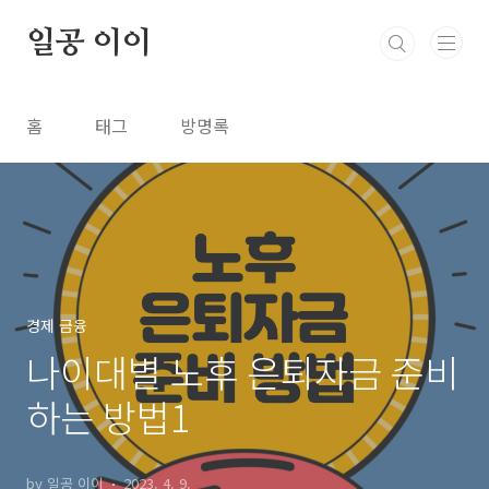
본문 바로가기
일공 이이
홈
태그
방명록
경제 금융
나이대별 노후 은퇴자금 준비
하는 방법1
by 일공 이이
2023. 4. 9.