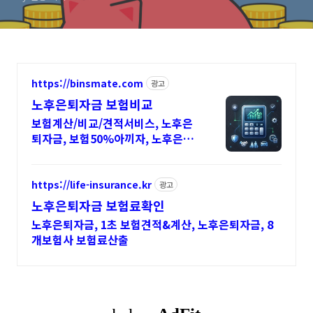
https://binsmate.com
광고
노후은퇴자금 보험비교
보험계산/비교/견적서비스, 노후은
퇴자금, 보험50%아끼자, 노후은퇴
자금 알뜰살뜰 가성비 보험 찾기, 보
험 가입의 시작은 내보험료계산이
먼저!
https://life-insurance.kr
광고
노후은퇴자금 보험료확인
노후은퇴자금, 1초 보험견적&계산, 노후은퇴자금, 8
개보험사 보험료산출