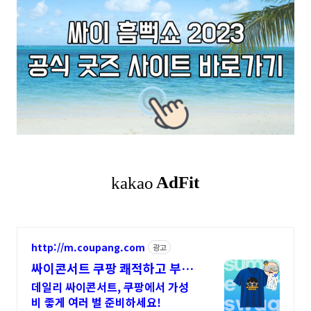
http://m.coupang.com
광고
싸이콘서트 쿠팡 쾌적하고 부드
러운 착용감
데일리 싸이콘서트, 쿠팡에서 가성
비 좋게 여러 벌 준비하세요!