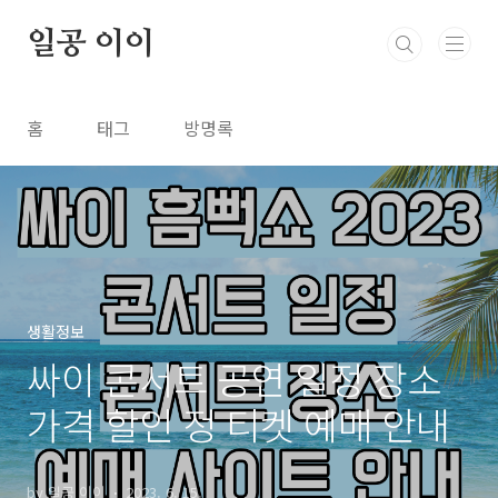
본문 바로가기
일공 이이
홈
태그
방명록
생활정보
싸이 콘서트 공연 일정 장소
가격 할인 정 티켓 예매 안내
by 일공 이이
2023. 6. 15.