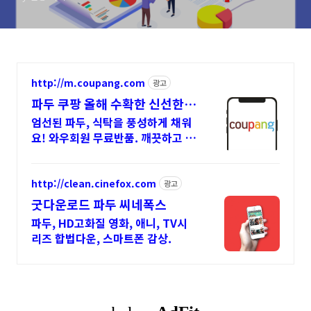
http://m.coupang.com
광고
파두 쿠팡 올해 수확한 신선한
팥
엄선된 파두, 식탁을 풍성하게 채워
요! 와우회원 무료반품. 깨끗하고 신
선한 팥! 좋은 품질의 팥을 지금 바
로 만나보세요.
http://clean.cinefox.com
광고
굿다운로드 파두 씨네폭스
파두, HD고화질 영화, 애니, TV시
리즈 합법다운, 스마트폰 감상.