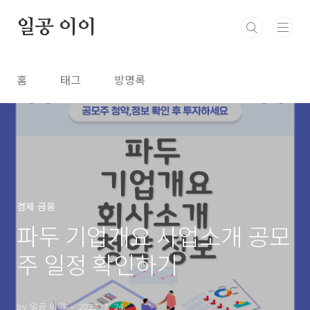
본문 바로가기
일공 이이
홈
태그
방명록
경제 금융
파두 기업개요 사업소개 공모
주 일정 확인하기
by 일공 이이
2023. 7. 24.