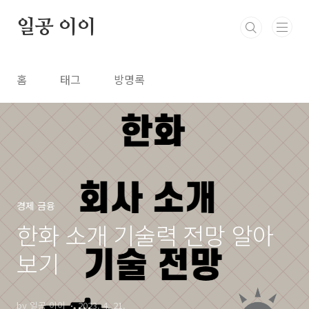
본문 바로가기
일공 이이
홈
태그
방명록
경제 금융
한화 소개 기술력 전망 알아
보기
by 일공 이이
2023. 4. 21.