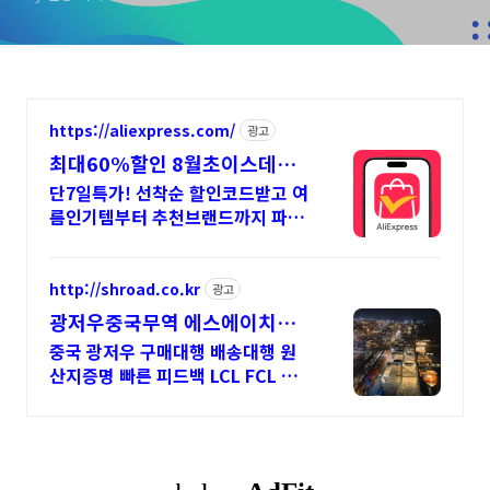
https://aliexpress.com/
광고
최대60%할인 8월초이스데이
8월 알리 할인혜택 파도타기
단7일특가! 선착순 할인코드받고 여
름인기템부터 추천브랜드까지 파도
처럼밀려오는 혜택 쏟아지는 혜택,
알리익스프레스
http://shroad.co.kr
광고
광저우중국무역 에스에이치로
드 한국인 현지법인운영 TT송
중국 광저우 구매대행 배송대행 원
금
산지증명 빠른 피드백 LCL FCL 현
지센터운영