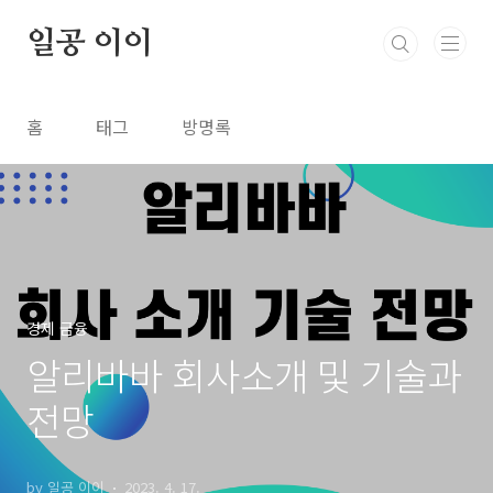
본문 바로가기
일공 이이
홈
태그
방명록
경제 금융
알리바바 회사소개 및 기술과
전망
by 일공 이이
2023. 4. 17.