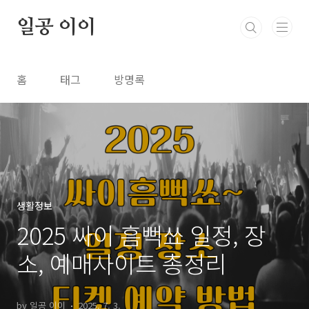
본문 바로가기
일공 이이
홈
태그
방명록
생활정보
2025 싸이 흠뻑쑈 일정, 장
소, 예매사이트 총정리
by 일공 이이
2025. 7. 3.